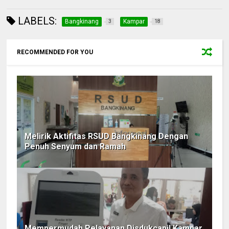
LABELS:
Bangkinang
Kampar
3
18
RECOMMENDED FOR YOU
Melirik Aktifitas RSUD Bangkinang Dengan
Penuh Senyum dan Ramah
Mempermudah Pelayanan Disdukcapil Kampar