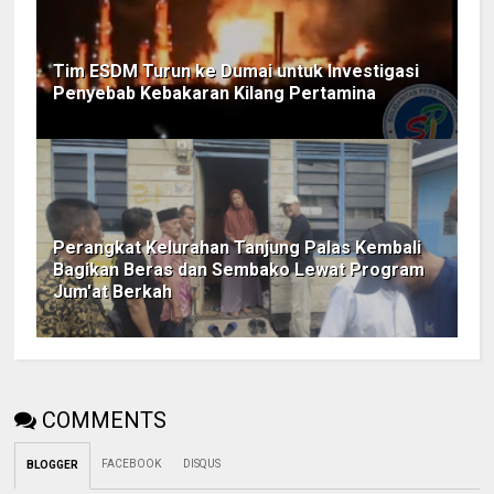
Tim ESDM Turun ke Dumai untuk Investigasi
Penyebab Kebakaran Kilang Pertamina
Perangkat Kelurahan Tanjung Palas Kembali
Bagikan Beras dan Sembako Lewat Program
Jum'at Berkah
COMMENTS
FACEBOOK
DISQUS
BLOGGER