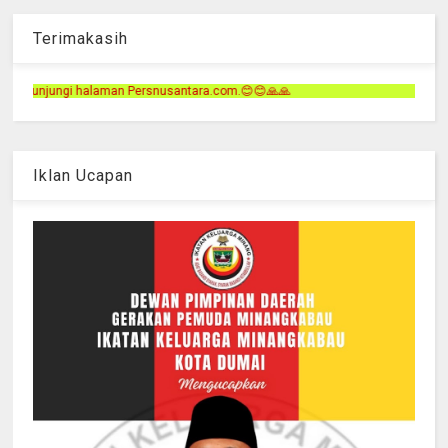
Terimakasih
snusantara.com.😊😊🙏🙏
Iklan Ucapan