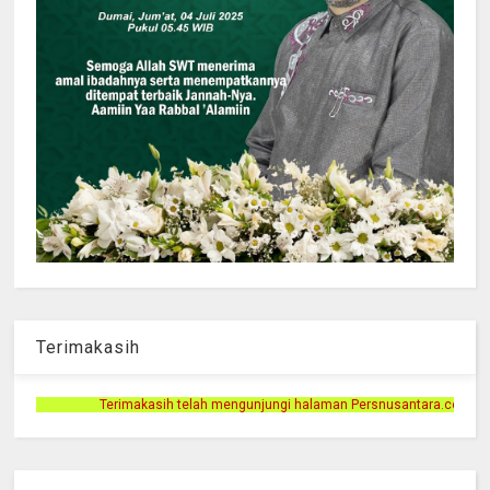
Terimakasih
elah mengunjungi halaman Persnusantara.com.😊😊🙏🙏