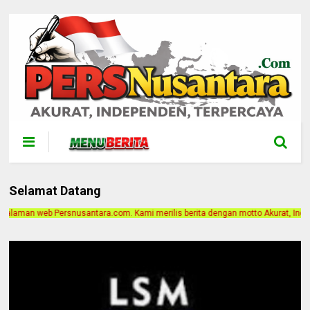
Selamat Datang
 Kami merilis berita dengan motto Akurat, Independen, Terpercaya. Alamat Kant