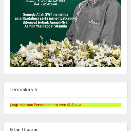
Terimakasih
tara.com.😊😊🙏🙏
Iklan Ucapan