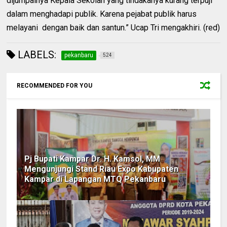
dijumpainya Kepala Sekolah yang tindakanya kurang terpuji
dalam menghadapi publik. Karena pejabat publik harus
melayani dengan baik dan santun.” Ucap Tri mengakhiri. (red)
LABELS:
pekanbaru
524
RECOMMENDED FOR YOU
Pj Bupati Kampar Dr. H. Kamsol, MM
Mengunjungi Stand Riau Expo Kabupaten
Kampar di Lapangan MTQ Pekanbaru