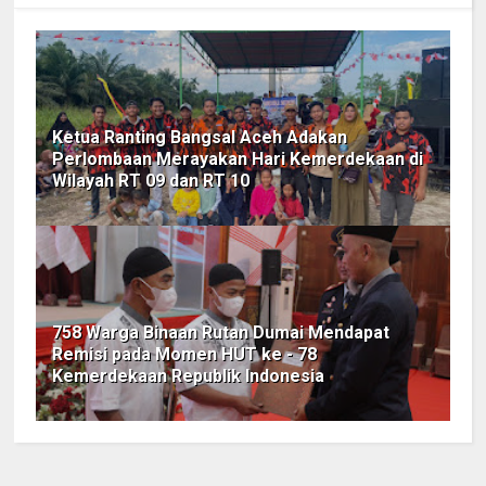
Ketua Ranting Bangsal Aceh Adakan
Perlombaan Merayakan Hari Kemerdekaan di
Wilayah RT 09 dan RT 10
758 Warga Binaan Rutan Dumai Mendapat
Remisi pada Momen HUT ke - 78
Kemerdekaan Republik Indonesia