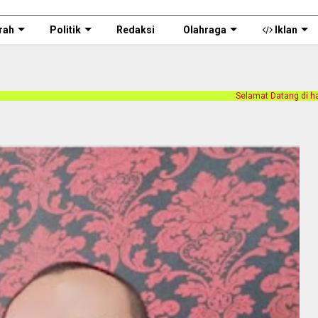
rah
Politik
Redaksi
Olahraga
Iklan
Selamat Datang di halaman web Persnusantara.