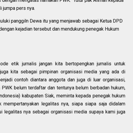
s dengan mengatas namakan PWK.” Tutur pak Aliman kepada
di jumpa pers nya.
i juluki panggiln Dewa itu yang menjawab sebagai Ketua DPD
 dengan kejadian tersebut dan mendukung penegak Hukum
de etik jurnalis jangan kita bertopengkan jurnalis untuk
juga kita sebagai pimpinan organisasi media yang ada di
enjadi contoh diantara anggota dan juga di luar organisasi,
a PWK belum terdaftar dan tentunya belum berbadan hukum,
 Indonesia) kabupaten Siak, meminta kepada penegak hukum
mempertanyakan legalitas nya, siapa siapa saja didalam
i legalitas nya sebagai organisasi media supaya kami juga
.