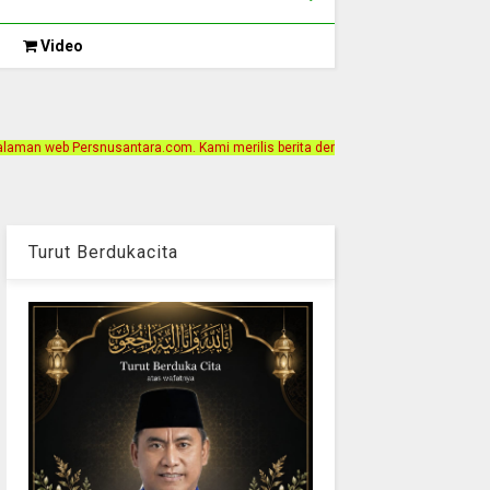
Video
com. Kami merilis berita dengan motto Akurat, Independen, Terpercaya. Alamat 
Turut Berdukacita