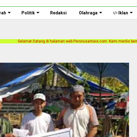
rah
Politik
Redaksi
Olahraga
Iklan
 di halaman web Persnusantara.com. Kami merilis berita dengan motto Akurat, I