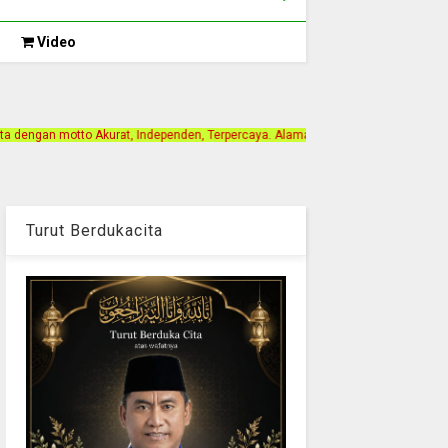
Video
ndependen, Terpercaya. Alamat Kantor Jalan Bintan Gang Paris 1. Berlangganan 
Turut Berdukacita