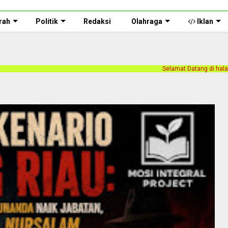
rah
Politik
Redaksi
Olahraga
Iklan
Selamat Datang di halaman web Persnusantara.com.