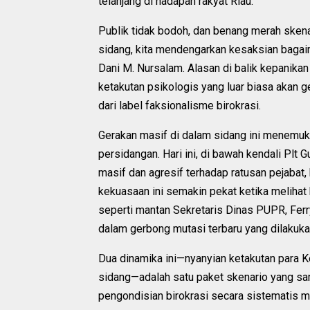
telanjang di hadapan rakyat Riau.
Publik tidak bodoh, dan benang merah skena
sidang, kita mendengarkan kesaksian bagai
Dani M. Nursalam. Alasan di balik kepanikan 
ketakutan psikologis yang luar biasa akan 
dari label faksionalisme birokrasi.
Gerakan masif di dalam sidang ini menemukan 
persidangan. Hari ini, di bawah kendali Plt
masif dan agresif terhadap ratusan pejabat
kekuasaan ini semakin pekat ketika melihat
seperti mantan Sekretaris Dinas PUPR, Fer
dalam gerbong mutasi terbaru yang dilakuka
Dua dinamika ini—nyanyian ketakutan para Ke
sidang—adalah satu paket skenario yang sam
pengondisian birokrasi secara sistematis 