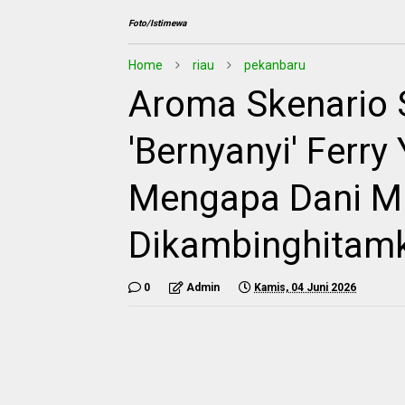
Foto/Istimewa
Home
riau
pekanbaru
Aroma Skenario S
'Bernyanyi' Ferr
Mengapa Dani M
Dikambinghitam
0
Admin
Kamis, 04 Juni 2026