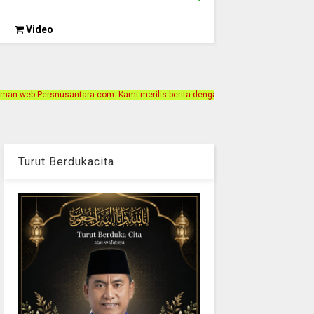
Video
 Kami merilis berita dengan motto Akurat, Independen, Terpercaya. Alamat Kant
Turut Berdukacita