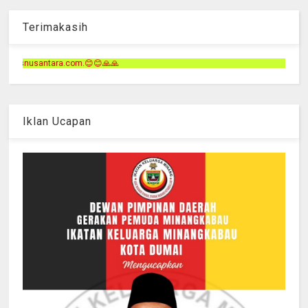
Terimakasih
Terimakasih
Iklan Ucapan