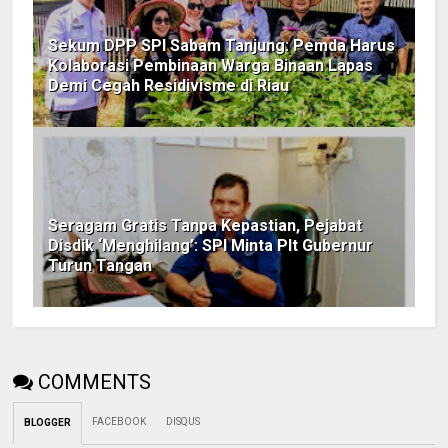
Sekum DPP SPI Sabam Tanjung: Pemda Harus
Kolaborasi Pembinaan Warga Binaan Lapas
Demi Cegah Residivisme di Riau
Seragam Gratis Tanpa Kepastian, Pejabat
Disdik ‘Menghilang’: SPI Minta Plt Gubernur
Turun Tangan
COMMENTS
FACEBOOK
DISQUS
BLOGGER