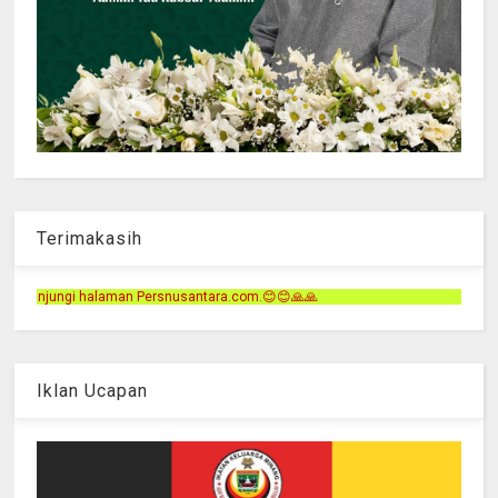
Terimakasih
antara.com.😊😊🙏🙏
Iklan Ucapan