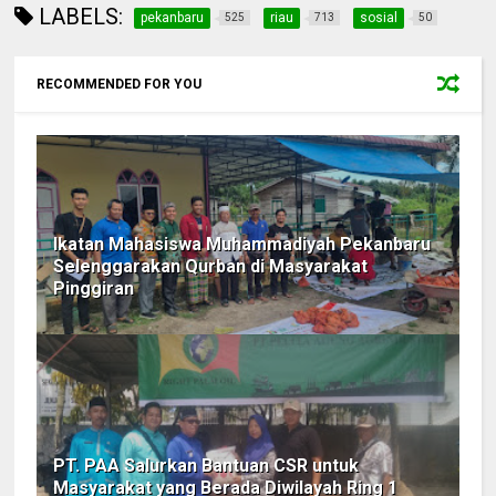
LABELS:
pekanbaru
riau
sosial
525
713
50
RECOMMENDED FOR YOU
Ikatan Mahasiswa Muhammadiyah Pekanbaru
Selenggarakan Qurban di Masyarakat
Pinggiran
PT. PAA Salurkan Bantuan CSR untuk
Masyarakat yang Berada Diwilayah Ring 1