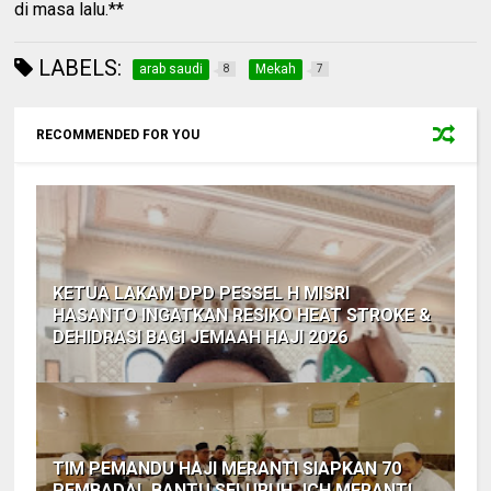
di masa lalu.**
LABELS:
arab saudi
Mekah
8
7
RECOMMENDED FOR YOU
KETUA LAKAM DPD PESSEL H MISRI
HASANTO INGATKAN RESIKO HEAT STROKE &
DEHIDRASI BAGI JEMAAH HAJI 2026
TIM PEMANDU HAJI MERANTI SIAPKAN 70
PEMBADAL BANTU SELURUH JCH MERANTI