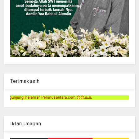
Terimakasih
snusantara.com.😊😊🙏🙏
Iklan Ucapan