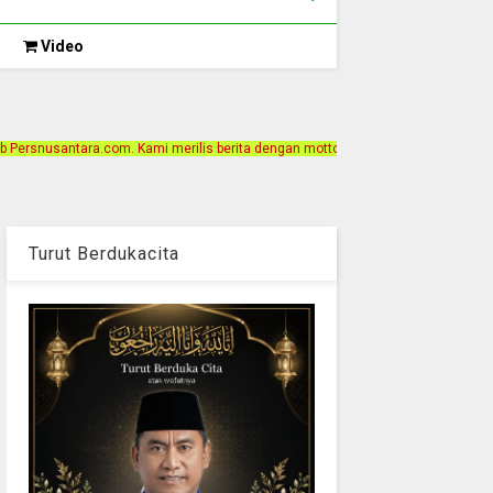
Video
 merilis berita dengan motto Akurat, Independen, Terpercaya. Alamat Kantor Ja
Turut Berdukacita