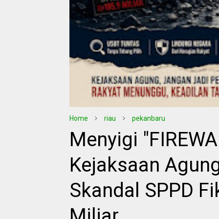
Home
riau
pekanbaru
Menyigi "FIREWA
Kejaksaan Agung
Skandal SPPD Fi
Miliar