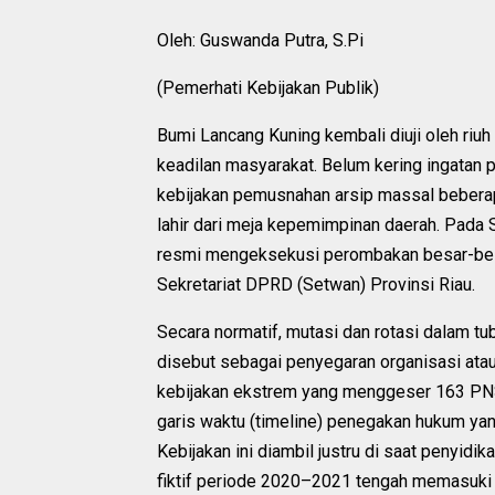
Oleh: Guswanda Putra, S.Pi
(Pemerhati Kebijakan Publik)
Bumi Lancang Kuning kembali diuji oleh riu
keadilan masyarakat. Belum kering ingatan p
kebijakan pemusnahan arsip massal beberap
lahir dari meja kepemimpinan daerah. Pada S
resmi mengeksekusi perombakan besar-bes
Sekretariat DPRD (Setwan) Provinsi Riau.
Secara normatif, mutasi dan rotasi dalam tub
disebut sebagai penyegaran organisasi atau
kebijakan ekstrem yang menggeser 163 PNS
garis waktu (timeline) penegakan hukum yang 
Kebijakan ini diambil justru di saat penyid
fiktif periode 2020–2021 tengah memasuki 