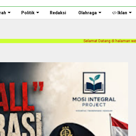
rah
Politik
Redaksi
Olahraga
Iklan
Selamat Datang di halaman web Persnusantara.com. Kami