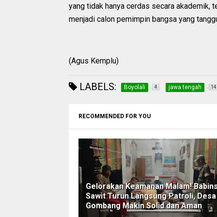
yang tidak hanya cerdas secara akademik, tet
menjadi calon pemimpin bangsa yang tangg
(Agus Kemplu)
LABELS:
Boyolali
jawa tengah
4
14
RECOMMENDED FOR YOU
Gelorakan Keamanan Malam! Babin
Sawit Turun Langsung Patroli, Desa
Gombang Makin Solid dan Aman