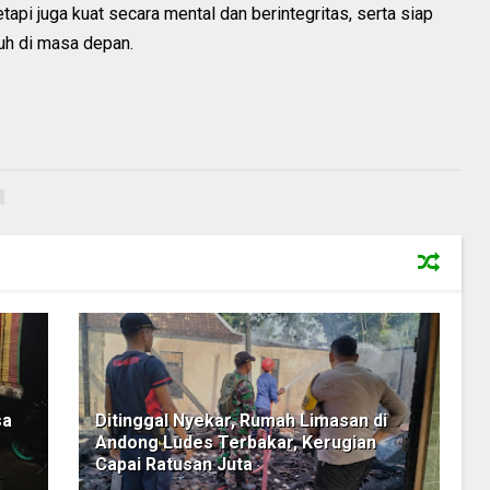
api juga kuat secara mental dan berintegritas, serta siap
uh di masa depan.
sa
Ditinggal Nyekar, Rumah Limasan di
Andong Ludes Terbakar, Kerugian
Capai Ratusan Juta