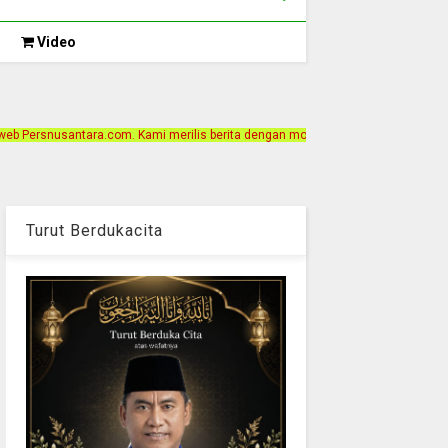
Video
mi merilis berita dengan motto Akurat, Independen, Terpercaya. Alamat Kantor 
Turut Berdukacita