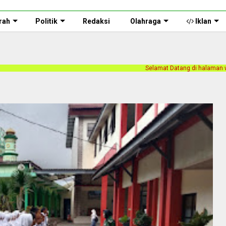
rah
Politik
Redaksi
Olahraga
Iklan
Selamat Datang di halaman web Persnusantara.com. Ka