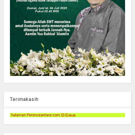
Terimakasih
😊😊🙏🙏