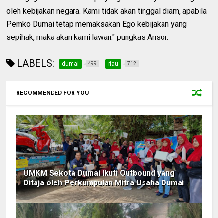
oleh kebijakan negara. Kami tidak akan tinggal diam, apabila
Pemko Dumai tetap memaksakan Ego kebijakan yang
sepihak, maka akan kami lawan." pungkas Ansor.
LABELS:
dumai
riau
499
712
RECOMMENDED FOR YOU
UMKM Sekota Dumai Ikuti Outbound yang
Ditaja oleh Perkumpulan Mitra Usaha Dumai