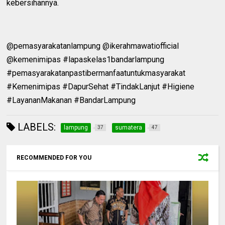
kebersihannya.
@pemasyarakatanlampung @ikerahmawatiofficial
@kemenimipas #lapaskelas1bandarlampung
#pemasyarakatanpastibermanfaatuntukmasyarakat
#Kemenimipas #DapurSehat #TindakLanjut #Higiene
#LayananMakanan #BandarLampung
LABELS:
lampung
sumatera
37
47
RECOMMENDED FOR YOU