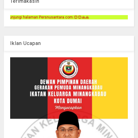
Terimakasih
usantara.com.😊😊🙏🙏
Iklan Ucapan