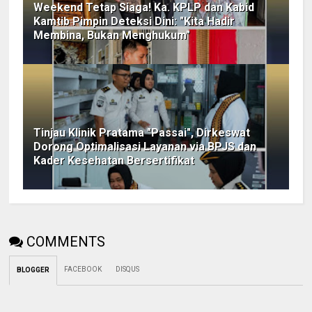
Weekend Tetap Siaga! Ka. KPLP dan Kabid
Kamtib Pimpin Deteksi Dini: "Kita Hadir
Membina, Bukan Menghukum"
Tinjau Klinik Pratama "Passai", Dirkeswat
Dorong Optimalisasi Layanan via BPJS dan
Kader Kesehatan Bersertifikat
COMMENTS
FACEBOOK
DISQUS
BLOGGER