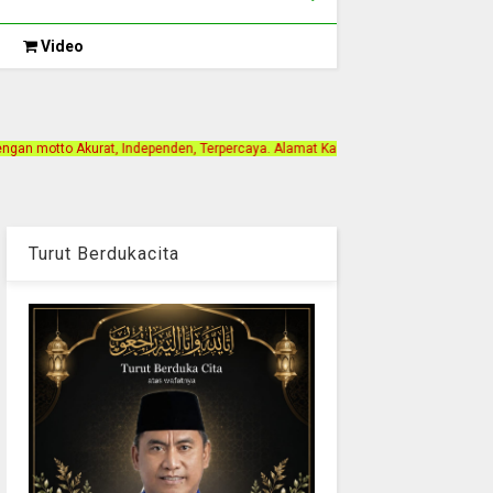
Video
nden, Terpercaya. Alamat Kantor Jalan Bintan Gang Paris 1. Berlangganan Iklan 
Turut Berdukacita