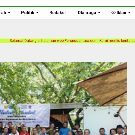
rah
Politik
Redaksi
Olahraga
Iklan
alaman web Persnusantara.com. Kami merilis berita dengan motto Akurat, Indepe