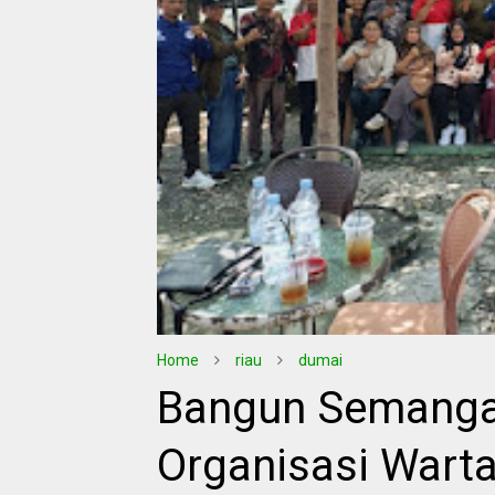
Home
riau
dumai
Bangun Semangat
Organisasi Wart