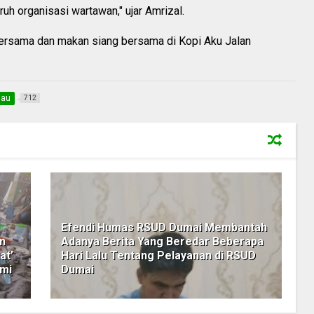
h organisasi wartawan," ujar Amrizal.
 bersama dan makan siang bersama di Kopi Aku Jalan
iau
712
Efendi Humas RSUD Dumai Membantah
n
Adanya Berita Yang Beredar Beberapa
at’
Hari Lalu Tentang Pelayanan di RSUD
hmi
Dumai