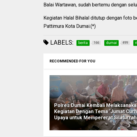
Balai Wartawan, sudah bertemu dengan seluru
Kegiatan Halal Bihalal ditutup dengan foto
Pattimura Kota Dumai.(*)
LABELS:
berita
dumai
r
166
499
RECOMMENDED FOR YOU
Polres Dumai Kembali Melaksanaka
Kegiatan Dengan Tema ‘Jumat Curh
Upaya untuk Mempererat Silaturra