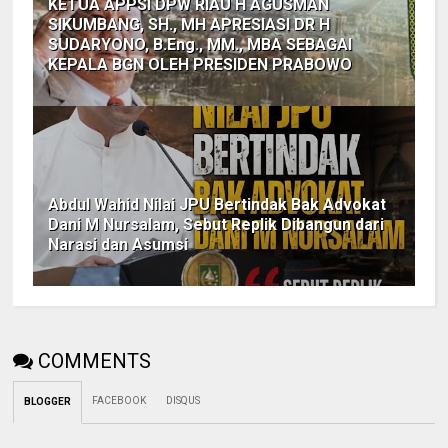
KETUA APPSI DPW RIAU H AGUSMAN
SIKUMBANG, SH., MH APRESIASI DR H
SUDARYONO, B.Eng., MM., MBA SEBAGAI
KEPALA BGN OLEH PRESIDEN PRABOWO
Abdul Wahid Nilai JPU Bertindak Bak Advokat
Dani M Nursalam, Sebut Replik Dibangun dari
Narasi dan Asumsi
COMMENTS
FACEBOOK
DISQUS
BLOGGER