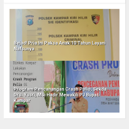
Bejad! Pria Ini Paksa Anak 10 Tahun Layani
Nafsunya
Program Pencanangan Crash Polio, Sekda
Drs. Yusri, MSi Hadir Mewakili PJ Bupati
Kampar