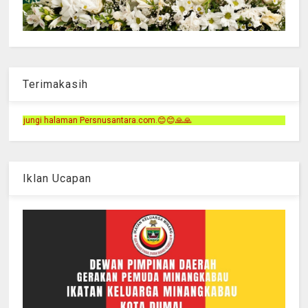
Terimakasih
antara.com.😊😊🙏🙏
Iklan Ucapan