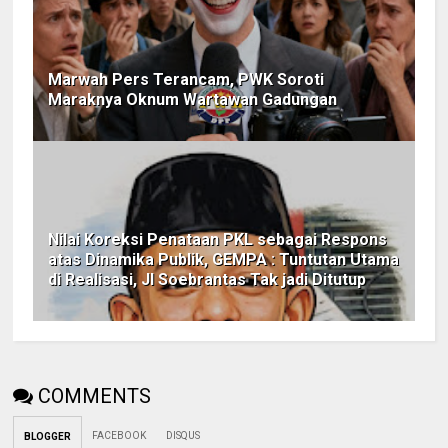
Marwah Pers Terancam, PWK Soroti
Maraknya Oknum Wartawan Gadungan
Nilai Koreksi Penataan PKL sebagai Respons
atas Dinamika Publik, GEMPA : Tuntutan Utama
di Realisasi, Jl Soebrantas Tak jadi Ditutup
COMMENTS
FACEBOOK
DISQUS
BLOGGER