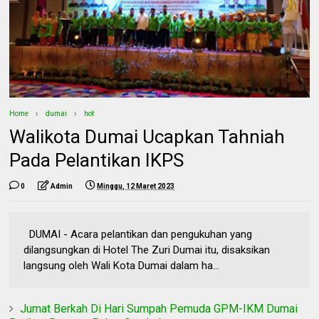
Home
dumai
hot
Walikota Dumai Ucapkan Tahniah
Pada Pelantikan IKPS
0
Admin
Minggu, 12 Maret 2023
DUMAI - Acara pelantikan dan pengukuhan yang
dilangsungkan di Hotel The Zuri Dumai itu, disaksikan
langsung oleh Wali Kota Dumai dalam ha...
Jumat Berkah Di Hari Sumpah Pemuda GPM-IKM Dumai