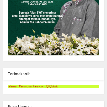
Terimakasih
m.😊😊🙏🙏
Iklan Ucapan