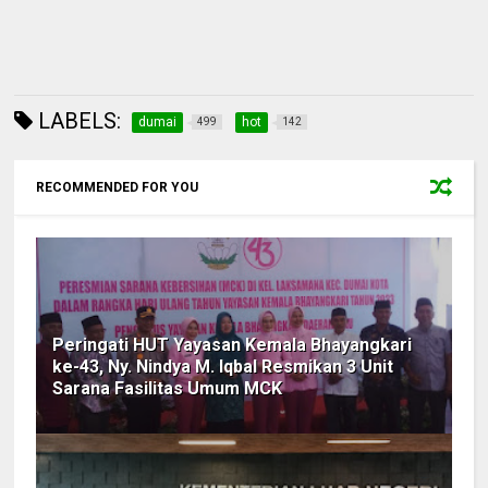
LABELS:
dumai
hot
499
142
RECOMMENDED FOR YOU
Peringati HUT Yayasan Kemala Bhayangkari
ke-43, Ny. Nindya M. Iqbal Resmikan 3 Unit
Sarana Fasilitas Umum MCK