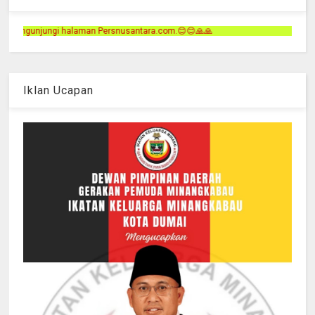
rsnusantara.com.😊😊🙏🙏
Iklan Ucapan