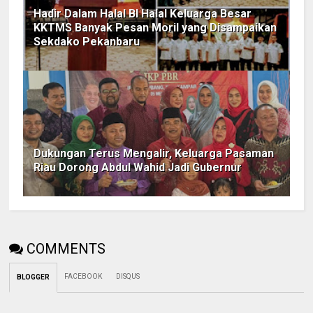
Hadir Dalam Halal BI Halal Keluarga Besar
KKTMS Banyak Pesan Moril yang Disampaikan
Sekdako Pekanbaru
Dukungan Terus Mengalir, Keluarga Pasaman
Riau Dorong Abdul Wahid Jadi Gubernur
COMMENTS
FACEBOOK
DISQUS
BLOGGER