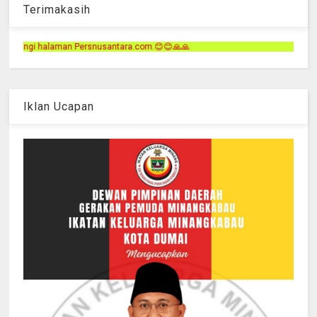
Terimakasih
ara.com.😊😊🙏🙏
Iklan Ucapan