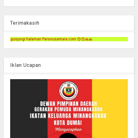
Terimakasih
ersnusantara.com.😊😊🙏🙏
Iklan Ucapan