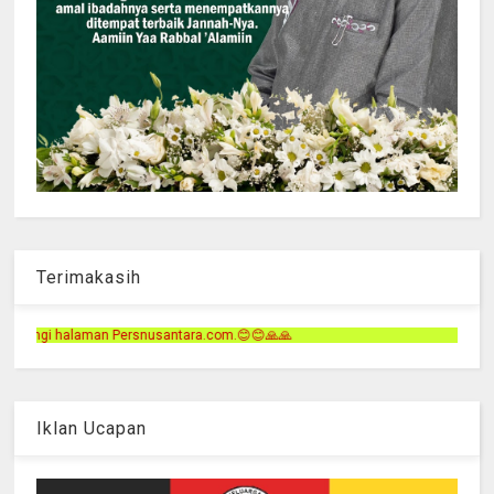
Terimakasih
tara.com.😊😊🙏🙏
Iklan Ucapan