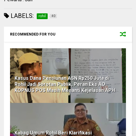
LABELS:
rohil
40
RECOMMENDED FOR YOU
Kasus Dana Pensiunan ASN Rp250 Juta di
Rohil Jadi Sorotan Publik, Peran Eks AO
KOPNUS POS Masih Menanti Kejelasan APH
Kabag Umum Rohil Beri Klarifikasi