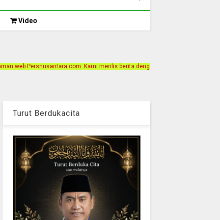
Video
m. Kami merilis berita dengan motto Akurat, Independen, Terpercaya. Alamat Ka
Turut Berdukacita