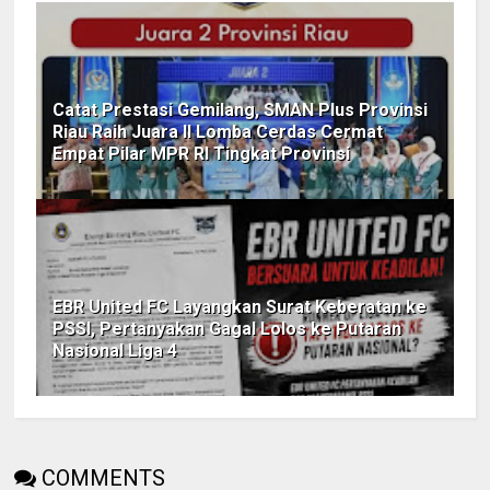
Catat Prestasi Gemilang, SMAN Plus Provinsi
Riau Raih Juara II Lomba Cerdas Cermat
Empat Pilar MPR RI Tingkat Provinsi
EBR United FC Layangkan Surat Keberatan ke
PSSI, Pertanyakan Gagal Lolos ke Putaran
Nasional Liga 4
COMMENTS