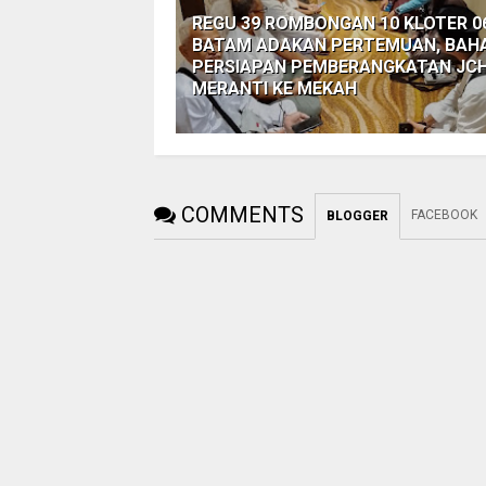
REGU 39 ROMBONGAN 10 KLOTER 0
BATAM ADAKAN PERTEMUAN, BAH
PERSIAPAN PEMBERANGKATAN JC
MERANTI KE MEKAH
COMMENTS
FACEBOOK
BLOGGER