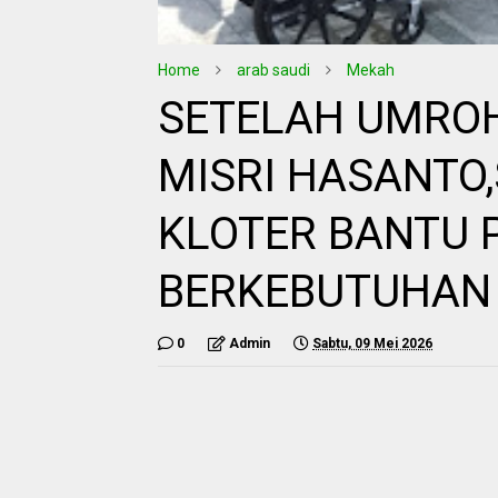
Home
arab saudi
Mekah
SETELAH UMROH 
MISRI HASANTO,
KLOTER BANTU 
BERKEBUTUHAN
0
Admin
Sabtu, 09 Mei 2026