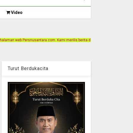
Video
com. Kami merilis berita dengan motto Akurat, Independen, Terpercaya. Alamat 
Turut Berdukacita