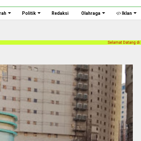
rah
Politik
Redaksi
Olahraga
Iklan
Selamat Datang di halaman web Persnusantara.