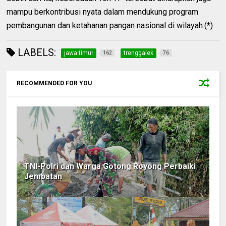
mampu berkontribusi nyata dalam mendukung program
pembangunan dan ketahanan pangan nasional di wilayah.(*)
LABELS:
jawa timur
trenggalek
162
76
RECOMMENDED FOR YOU
TNI-Polri dan Warga Gotong Royong Perbaiki
Jembatan