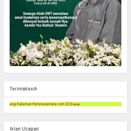
Terimakasih
ntara.com.😊😊🙏🙏
Iklan Ucapan