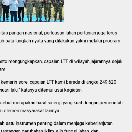
tas pangan nasional, perluasan lahan pertanian juga terus
h satu langkah nyata yang dilakukan yakni melalui program
to mengungkapkan, capaian LTT di wilayah jajarannya sejak
are.
a kemarin sore, capaian LTT kami berada di angka 249.620
uari lalu,” katanya ditemui usai kegiatan.
ebut merupakan hasil sinergi yang kuat dengan pemerintah
dan elemen masyarakat lainnya.
lah satu instrumen penting dalam menjaga keberlanjutan
 tantangan perubahan iklim, alih fungsi lahan, dan