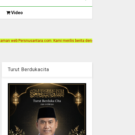
Video
a.com. Kami merilis berita dengan motto Akurat, Independen, Terpercaya. Alama
Turut Berdukacita