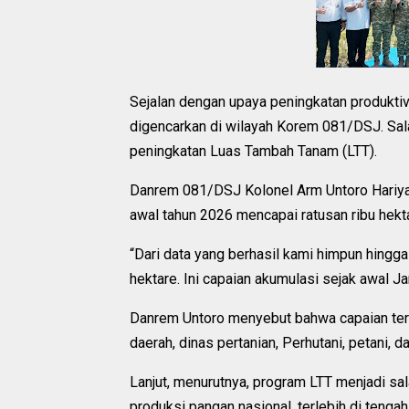
Sejalan dengan upaya peningkatan produktivi
digencarkan di wilayah Korem 081/DSJ. Sala
peningkatan Luas Tambah Tanam (LTT).
Danrem 081/DSJ Kolonel Arm Untoro Hariyan
awal tahun 2026 mencapai ratusan ribu hekt
“Dari data yang berhasil kami himpun hingg
hektare. Ini capaian akumulasi sejak awal Jan
Danrem Untoro menyebut bahwa capaian ters
daerah, dinas pertanian, Perhutani, petani, 
Lanjut, menurutnya, program LTT menjadi sa
produksi pangan nasional, terlebih di tengah