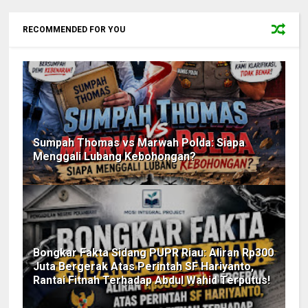
RECOMMENDED FOR YOU
Sumpah Thomas vs Marwah Polda: Siapa
Menggali Lubang Kebohongan?
Bongkar Fakta Sidang PUPR Riau: Aliran Rp300
Juta Bergerak Atas Perintah SF Hariyanto,
Rantai Fitnah Terhadap Abdul Wahid Terputus!