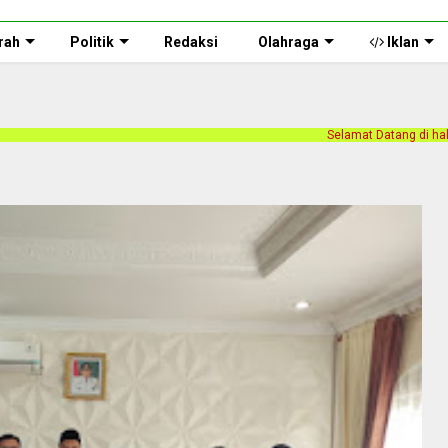
rah
Politik
Redaksi
Olahraga
Iklan
Selamat Datang di halaman web Persnusantara.