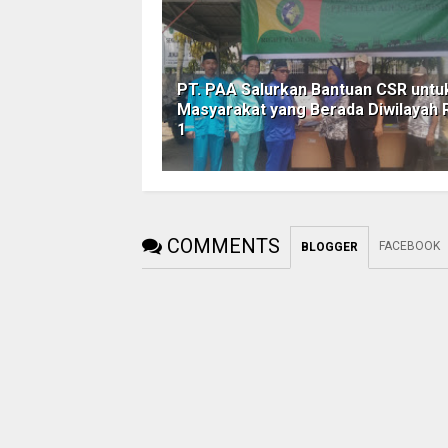
PT. PAA Salurkan Bantuan CSR untu
Masyarakat yang Berada Diwilayah 
1
COMMENTS
FACEBOOK
BLOGGER