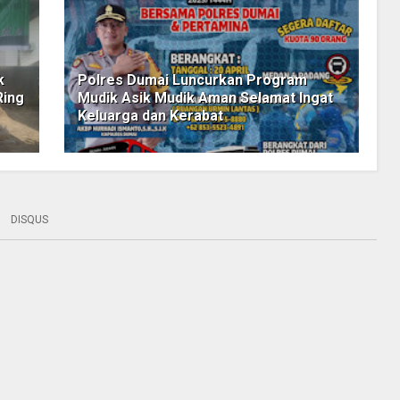
k
Polres Dumai Luncurkan Program
Ring
Mudik Asik Mudik Aman Selamat Ingat
Keluarga dan Kerabat
DISQUS