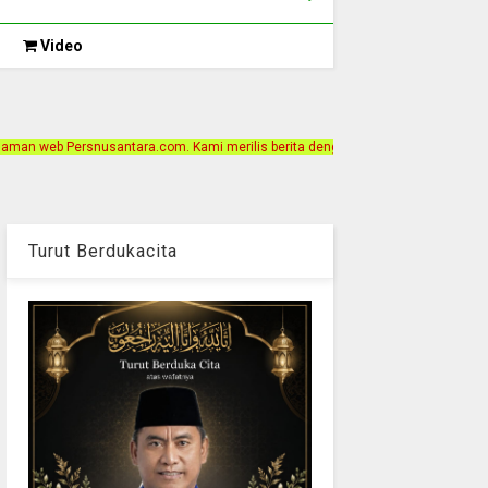
Video
com. Kami merilis berita dengan motto Akurat, Independen, Terpercaya. Alamat 
Turut Berdukacita