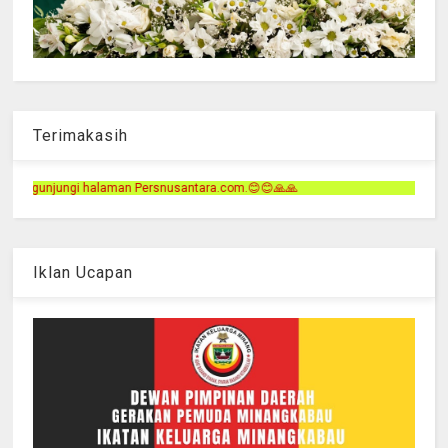
Terimakasih
ersnusantara.com.😊😊🙏🙏
Iklan Ucapan