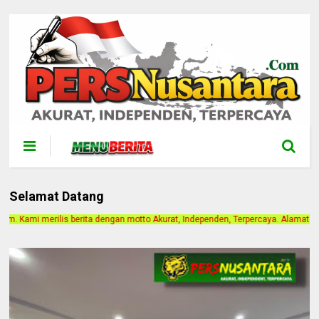
Selamat Datang
 motto Akurat, Independen, Terpercaya. Alamat Kantor Jalan Bintan Gang Paris 1