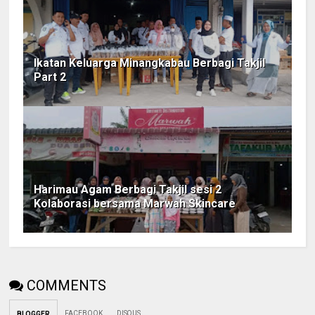
Ikatan Keluarga Minangkabau Berbagi Takjil
Part 2
Harimau Agam Berbagi Takjil sesi 2
Kolaborasi bersama Marwah Skincare
COMMENTS
FACEBOOK
DISQUS
BLOGGER