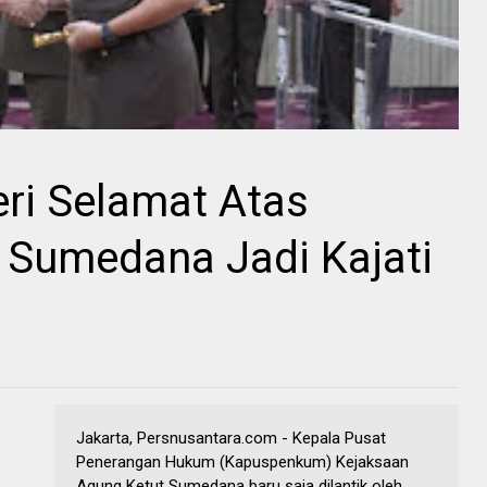
ri Selamat Atas
t Sumedana Jadi Kajati
Jakarta, Persnusantara.com - Kepala Pusat
Penerangan Hukum (Kapuspenkum) Kejaksaan
Agung Ketut Sumedana baru saja dilantik oleh