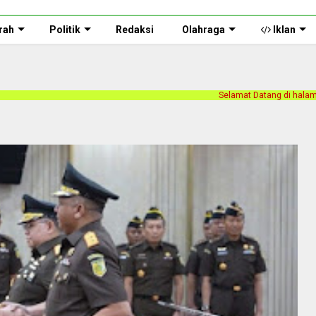
rah
Politik
Redaksi
Olahraga
Iklan
Selamat Datang di halaman web Persnusantara.co