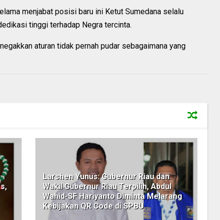
elama menjabat posisi baru ini Ketut Sumedana selalu
edikasi tinggi terhadap Negra tercinta.
egakkan aturan tidak pernah pudar sebagaimana yang
Larshen Yunus: Gubernur Riau dan
s,
Wakil Gubernur Riau Terpilih, Abdul
Wahid-SF Hariyanto Diminta Melarang
Kebijakan QR Code di SPBU