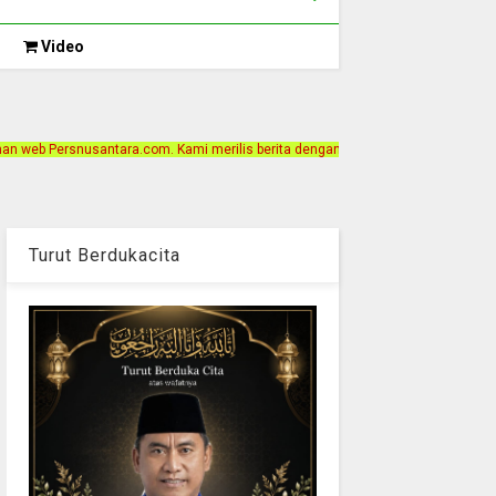
Video
m. Kami merilis berita dengan motto Akurat, Independen, Terpercaya. Alamat Ka
Turut Berdukacita