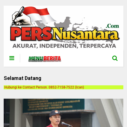
Selamat Datang
on. 0852-7158-7522 (Ican)