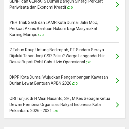
GENPI dan GEKRAFS Dumai Bangun Sinergi Perkuat
Pariwisata dan Ekonomi Kreatif
0
YBH Triak Sakti dan LAMR Kota Dumai Jalin MoU,
Perkuat Akses Bantuan Hukum bagi Masyarakat
Kurang Mampu
0
7 Tahun Raup Untung Berlimpah, PT Sindora Seraya
Dijuluki Tebar Janji CSR Palsu? Warga Lenggadai Hilir
Desak Bupati Rohil Cabut Izin Operasional
0
DKPP Kota Dumai Wujudkan Pengembangan Kawasan
Durian Lewat Bantuan APBN 2026
0
ORI Tunjuk dr H Misri Hasanto, SH., M.Kes Sebagai Ketua
Dewan Pembina Organisasi Rakyat Indonesia Kota
Pekanbaru 2026 - 2031
0