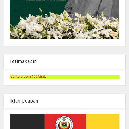
Terimakasih
Terimakas
Iklan Ucapan