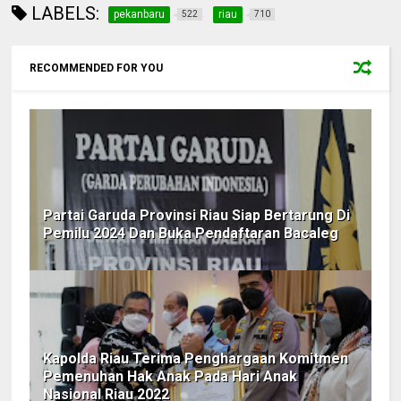
LABELS:
pekanbaru
riau
522
710
RECOMMENDED FOR YOU
Partai Garuda Provinsi Riau Siap Bertarung Di
Pemilu 2024 Dan Buka Pendaftaran Bacaleg
Kapolda Riau Terima Penghargaan Komitmen
Pemenuhan Hak Anak Pada Hari Anak
Nasional Riau 2022