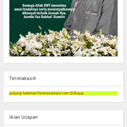
Terimakasih
usantara.com.😊😊🙏🙏
Iklan Ucapan