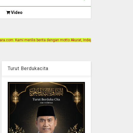
Video
ta dengan motto Akurat, Independen, Terpercaya. Alamat Kantor Jalan Bintan Ga
Turut Berdukacita