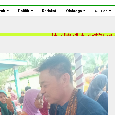
rah
Politik
Redaksi
Olahraga
Iklan
Selamat Datang di halaman web Persnusantara.com. Kami merilis beri