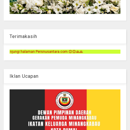
Terimakasih
tara.com.😊😊🙏🙏
Iklan Ucapan