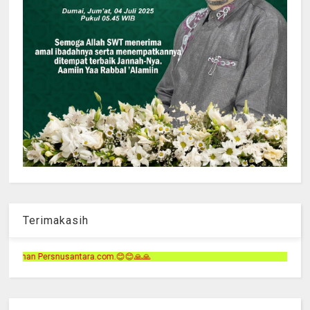
Terimakasih
.😊😊🙏🙏