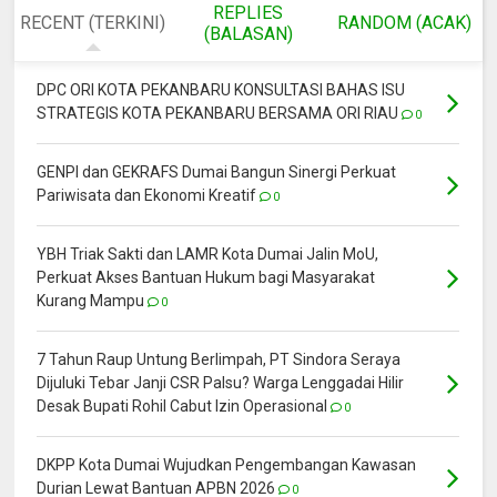
REPLIES
RECENT (TERKINI)
RANDOM (ACAK)
(BALASAN)
DPC ORI KOTA PEKANBARU KONSULTASI BAHAS ISU
STRATEGIS KOTA PEKANBARU BERSAMA ORI RIAU
0
GENPI dan GEKRAFS Dumai Bangun Sinergi Perkuat
Pariwisata dan Ekonomi Kreatif
0
YBH Triak Sakti dan LAMR Kota Dumai Jalin MoU,
Perkuat Akses Bantuan Hukum bagi Masyarakat
Kurang Mampu
0
7 Tahun Raup Untung Berlimpah, PT Sindora Seraya
Dijuluki Tebar Janji CSR Palsu? Warga Lenggadai Hilir
Desak Bupati Rohil Cabut Izin Operasional
0
DKPP Kota Dumai Wujudkan Pengembangan Kawasan
Durian Lewat Bantuan APBN 2026
0