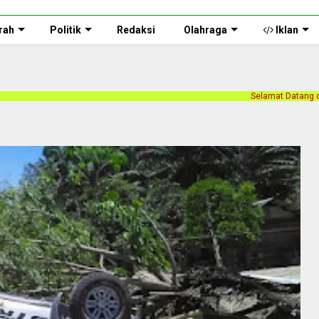
rah
Politik
Redaksi
Olahraga
Iklan
Selamat Datang di halaman web Persnusa