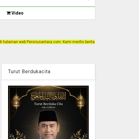
Video
ntara.com. Kami merilis berita dengan motto Akurat, Independen, Terpercaya. A
Turut Berdukacita