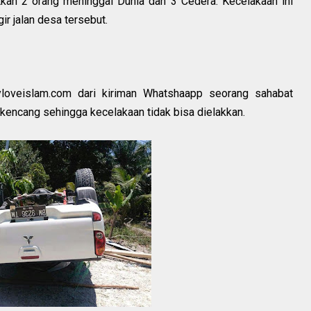
kan 2 orang meninggal Dunia dan 3 Cedera. Kecelakaan ini
r jalan desa tersebut.
yloveislam.com dari kiriman Whatshaapp seorang sahabat
 kencang sehingga kecelakaan tidak bisa dielakkan.