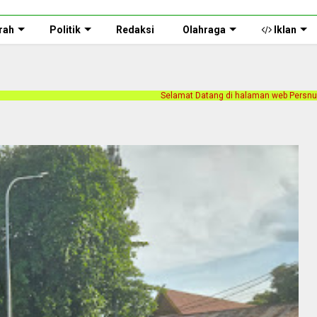
rah
Politik
Redaksi
Olahraga
Iklan
Selamat Datang di halaman web Persnusantara.com. Kami merilis 