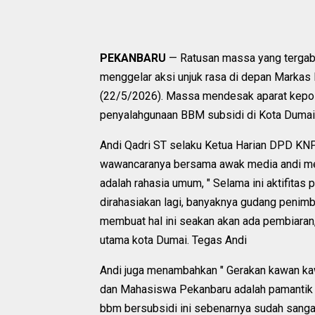
PEKANBARU
— Ratusan massa yang terga
menggelar aksi unjuk rasa di depan Markas 
(22/5/2026). Massa mendesak aparat kepol
penyalahgunaan BBM subsidi di Kota Dumai
Andi Qadri ST selaku Ketua Harian DPD KN
wawancaranya bersama awak media andi men
adalah rahasia umum, " Selama ini aktifitas
dirahasiakan lagi, banyaknya gudang penim
membuat hal ini seakan akan ada pembiaran, 
utama kota Dumai. Tegas Andi
Andi juga menambahkan " Gerakan kawan 
dan Mahasiswa Pekanbaru adalah pamantik d
bbm bersubsidi ini sebenarnya sudah sang