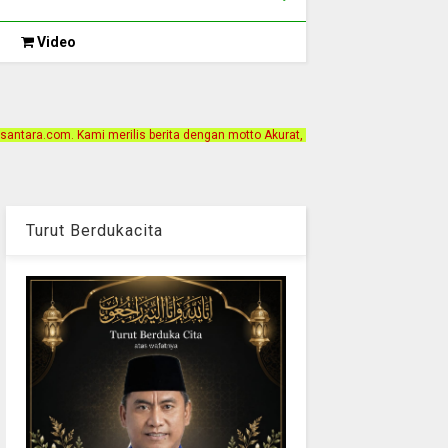
Video
berita dengan motto Akurat, Independen, Terpercaya. Alamat Kantor Jalan Binta
Turut Berdukacita