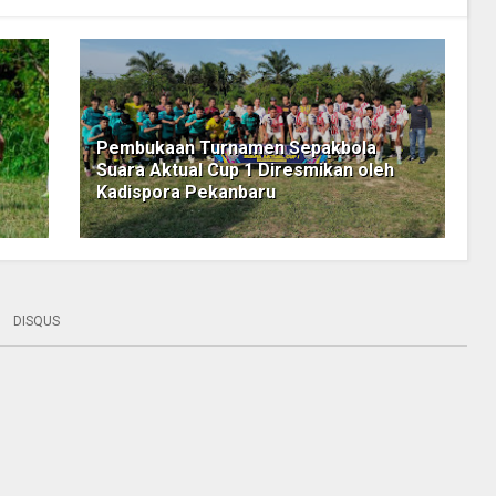
Pembukaan Turnamen Sepakbola
Suara Aktual Cup 1 Diresmikan oleh
Kadispora Pekanbaru
DISQUS