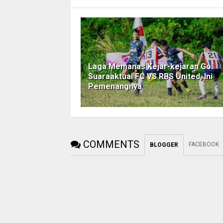
Laga Memanas Kejar-kejaran Gol
Suaraaktual FC VS RBS United, Ini
Pemenangnya
COMMENTS
FACEBOOK
BLOGGER