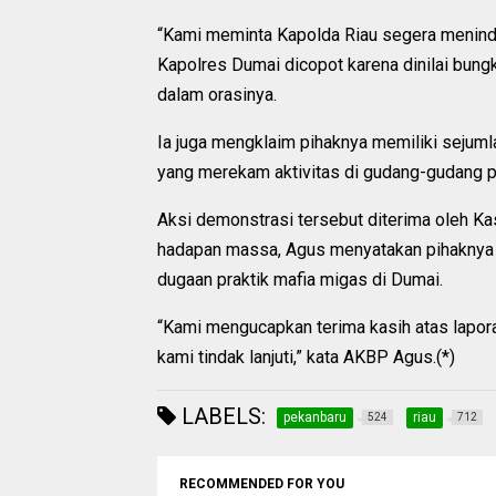
“Kami meminta Kapolda Riau segera meninda
Kapolres Dumai dicopot karena dinilai bung
dalam orasinya.
Ia juga mengklaim pihaknya memiliki sejuml
yang merekam aktivitas di gudang-gudang 
Aksi demonstrasi tersebut diterima oleh Ka
hadapan massa, Agus menyatakan pihaknya ak
dugaan praktik mafia migas di Dumai.
“Kami mengucapkan terima kasih atas lapora
kami tindak lanjuti,” kata AKBP Agus.(*)
LABELS:
pekanbaru
riau
524
712
RECOMMENDED FOR YOU